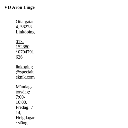
VD Aron Linge
Ottargatan
4, 58278
Linköping
013-
152880
/
0704791
626
linkoping
@specialt
eknik.com
Måndag-
torsdag:
7:00-
16:00,
Fredag: 7-
14,
Helgdagar
: stängt